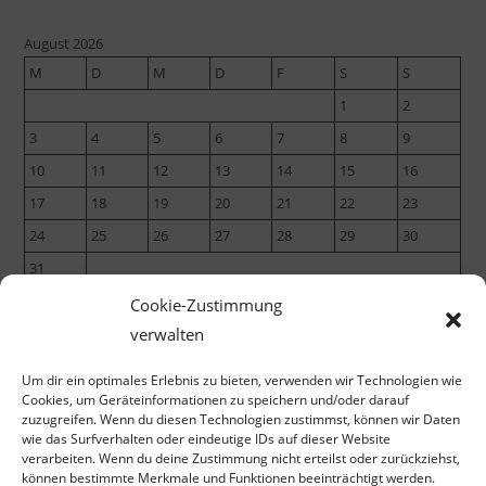
August 2026
M
D
M
D
F
S
S
1
2
3
4
5
6
7
8
9
10
11
12
13
14
15
16
17
18
19
20
21
22
23
24
25
26
27
28
29
30
31
Cookie-Zustimmung
verwalten
« März
Um dir ein optimales Erlebnis zu bieten, verwenden wir Technologien wie
Cookies, um Geräteinformationen zu speichern und/oder darauf
zuzugreifen. Wenn du diesen Technologien zustimmst, können wir Daten
wie das Surfverhalten oder eindeutige IDs auf dieser Website
verarbeiten. Wenn du deine Zustimmung nicht erteilst oder zurückziehst,
können bestimmte Merkmale und Funktionen beeinträchtigt werden.