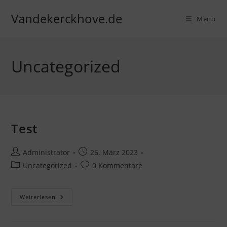
Zum
Vandekerckhove.de
Inhalt
Menü
springen
Uncategorized
Test
Beitrags-
Beitrag
Administrator
26. März 2023
Autor:
veröffentlicht:
Beitrags-
Beitrags-
Uncategorized
0 Kommentare
Kategorie:
Kommentare:
Test
Weiterlesen