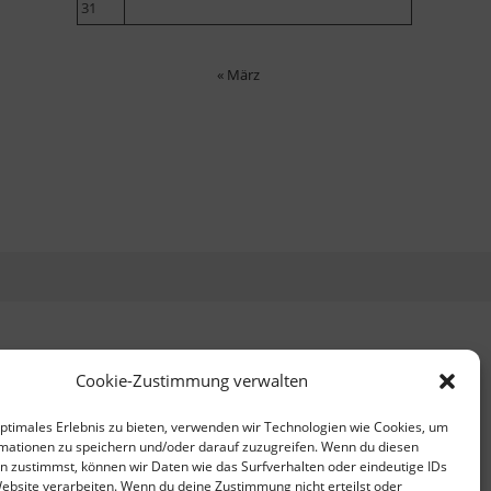
31
« März
Cookie-Zustimmung verwalten
optimales Erlebnis zu bieten, verwenden wir Technologien wie Cookies, um
mationen zu speichern und/oder darauf zuzugreifen. Wenn du diesen
n zustimmst, können wir Daten wie das Surfverhalten oder eindeutige IDs
Website verarbeiten. Wenn du deine Zustimmung nicht erteilst oder